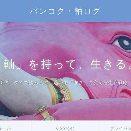
バンコク・軸ログ
「軸」を持って、生きる
50代、タイで掴み直す。迷いを「強さ」に変える生存戦略
ィール
Contact
プライバ