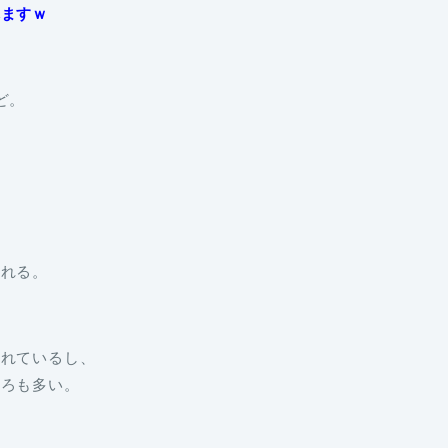
れますｗ
ど。
られる。
くれているし、
ころも多い。