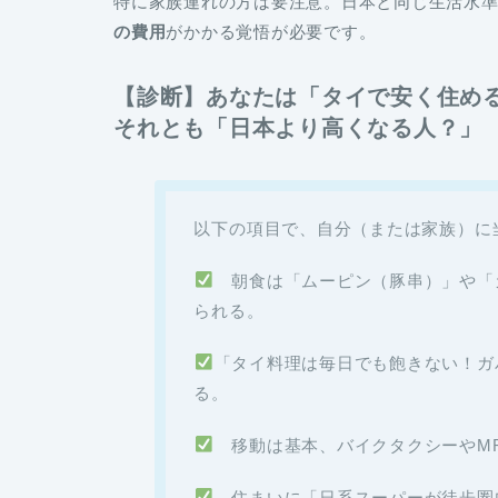
特に家族連れの方は要注意。日本と同じ生活水
の費用
がかかる覚悟が必要です。
【診断】
あなたは「タイで安く住め
そ
れとも「日本より高くなる人？」
以下の項目で、自分（または家族）に
朝食は「ムーピン（豚串）」や「
られる。
「タイ料理は毎日でも飽きない！ガ
る。
移動は基本、バイクタクシーやMR
住まいに「日系スーパーが徒歩圏