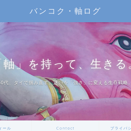
バンコク・軸ログ
「軸」を持って、生きる
50代、タイで掴み直す。迷いを「強さ」に変える生存戦略
ィール
Contact
プライバ