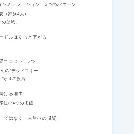
費シミュレーション｜3つのパターン
表（家族4人）
つの聖域」
ードルはぐっと下がる
隠れコスト」2つ
めの”デッドマネー”
の”守りの投資”
続ける理由
移住の4つの価値
」ではなく「人生への投資」