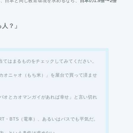
準、日本と同じ教育環境を求めるなら、
日本の1.5倍〜2倍
る人？」
当てはまるものをチェックしてみてください。
カオニャオ（もち米）」を屋台で買って済ませ
パオとカオマンガイがあれば幸せ」と言い切れ
T・BTS（電車）、あるいはバスでも平気だ。
内」という条件は求めない。