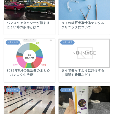
バンコクでタクシーが捕まり
タイの歯医者事情①デンタル
にくい時の条件とは？
クリニックについて
お金と生活
お金と生活
2023年8月の生活費のまとめ
タイで暮らすように旅行する
（バンコク生活費）
｜期間や費用など！
お金と生活
お金と生活