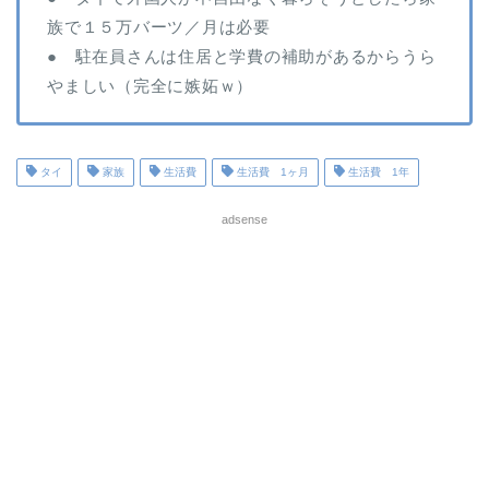
族で１５万バーツ／月は必要
● 駐在員さんは住居と学費の補助があるからうら
やましい（完全に嫉妬ｗ）
タイ
家族
生活費
生活費 1ヶ月
生活費 1年
adsense