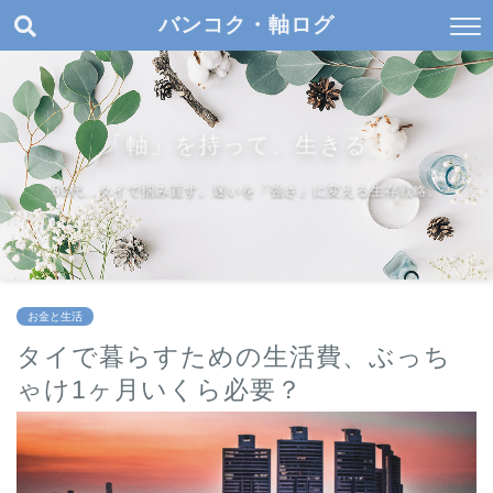
バンコク・軸ログ
「軸」を持って、生きる。
50代、タイで掴み直す。迷いを「強さ」に変える生存戦略。
お金と生活
タイで暮らすための生活費、ぶっち
ゃけ1ヶ月いくら必要？