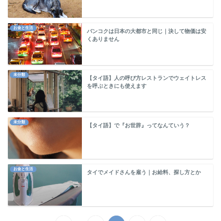
お金と生活
バンコクは日本の大都市と同じ｜決して物価は安
くありません
未分類
【タイ語】人の呼び方レストランでウェイトレス
を呼ぶときにも使えます
未分類
【タイ語】で『お世辞』ってなんていう？
お金と生活
タイでメイドさんを雇う｜お給料、探し方とか