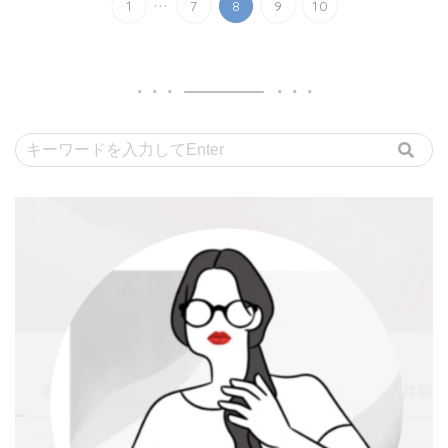
...
1
7
8
9
10