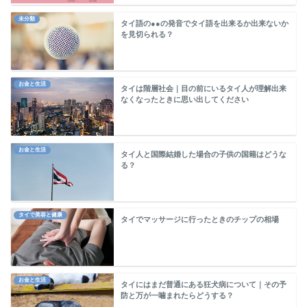
未分類
タイ語の●●の発音でタイ語を出来るか出来ないか
を見切られる？
お金と生活
タイは階層社会｜目の前にいるタイ人が理解出来
なくなったときに思い出してください
お金と生活
タイ人と国際結婚した場合の子供の国籍はどうな
る？
タイで美容と健康
タイでマッサージに行ったときのチップの相場
お金と生活
タイにはまだ普通にある狂犬病について｜その予
防と万が一噛まれたらどうする？