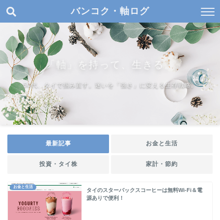
バンコク・軸ログ
「軸」を持って、生きる。
50代、タイで掴み直す。迷いを「強さ」に変える生存戦略。
最新記事
お金と生活
投資・タイ株
家計・節約
お金と生活
タイのスターバックスコーヒーは無料Wi-Fi＆電
源ありで便利！