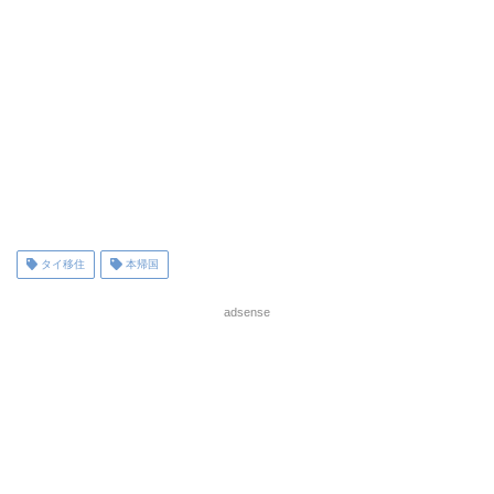
タイ移住
本帰国
adsense