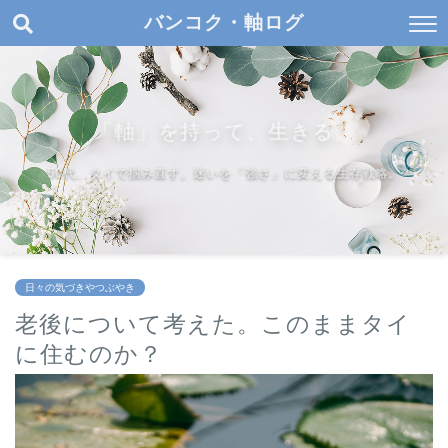
バンコク・軸ログ
「軸」を持って、生きる。
50代、タイで掴み直す。迷いを「強さ」に変える生存戦略。
日々の気づきやつぶやき
老後について考えた。このままタイ
に住むのか？