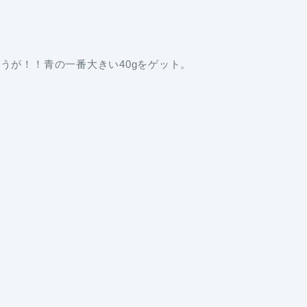
。
うが！！青の一番大きい40gをゲット。