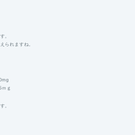
です。
捉えられますね。
0mg
5ｍｇ
ます。