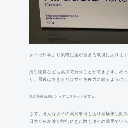
タイは日本より気軽に薬が買える環境にありま
抗生物質なども薬局で買うことができます。め
り、最近はできるだけマイ免疫力に頼るように
私の免疫系統にとってはブラック企業ｗ
さて、
そんなタイの薬局事情もあり結構美肌効
日本から友達が旅行にきた際もタイの薬局でい