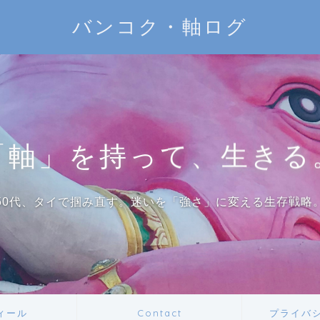
バンコク・軸ログ
「軸」を持って、生きる
50代、タイで掴み直す。迷いを「強さ」に変える生存戦略
ィール
Contact
プライバ